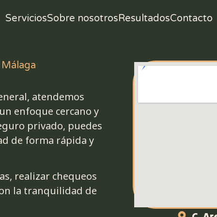
Servicios
Sobre nosotros
Resultados
Contacto
, Málaga
General, atendemos
 un enfoque cercano y
seguro privado, puedes
ad de forma rápida y
as, realizar chequeos
on la tranquilidad de
C. Ar