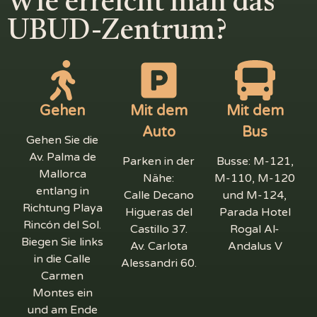
Wie erreicht man das
UBUD-Zentrum?
Gehen
Mit dem
Mit dem
Auto
Bus
Gehen Sie die
Av. Palma de
Parken in der
Busse: M-121,
Mallorca
Nähe:
M-110, M-120
entlang in
Calle Decano
und M-124,
Richtung Playa
Higueras del
Parada Hotel
Rincón del Sol.
Castillo 37.
Rogal Al-
Biegen Sie links
Av. Carlota
Andalus V
in die Calle
Alessandri 60.
Carmen
Montes ein
und am Ende